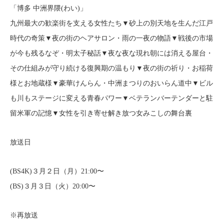
「博多 中洲界隈(わい)」
九州最大の歓楽街を支える女性たち▼砂上の別天地を生んだ江戸
時代の奇策▼夜の街のヘアサロン・雨の一夜の物語▼戦後の市場
が今も残るなぞ・明太子秘話▼夜な夜な現れ朝には消える屋台・
その仕組みが守り続ける復興期の温もり▼夜の街の祈り・お稲荷
様とお地蔵様▼豪華けんらん・中洲まつりのおいらん道中▼ビル
も川もステージに変える青春パワー▼ベテランバーテンダーと駐
留米軍の記憶▼女性を引き寄せ解き放つ女みこしの舞台裏
放送日
(BS4K)３月２日（月）21:00〜
(BS)３月３日（火）20:00〜
※再放送