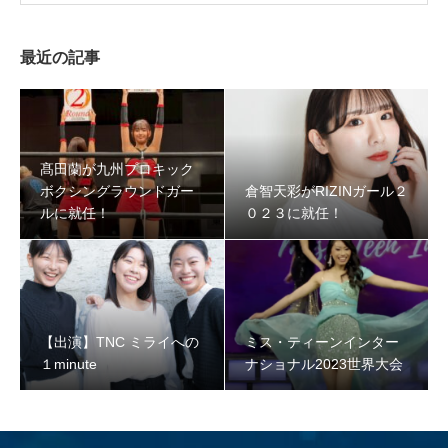
最近の記事
髙田蘭が九州プロキック
ボクシングラウンドガー
倉智天彩がRIZINガール２
ルに就任！
０２３に就任！
【出演】TNC ミライへの
ミス・ティーンインター
１minute
ナショナル2023世界大会